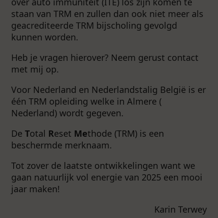
over auto immuniteit (ITE) los zijn komen te
staan van TRM en zullen dan ook niet meer als
geacrediteerde TRM bijscholing gevolgd
kunnen worden.
Heb je vragen hierover? Neem gerust contact
met mij op.
Voor Nederland en Nederlandstalig België is er
één TRM opleiding welke in Almere (
Nederland) wordt gegeven.
De
T
otal
R
eset
Me
thode (TRM) is een
beschermde merknaam.
Tot zover de laatste ontwikkelingen want we
gaan natuurlijk vol energie van 2025 een mooi
jaar maken!
Karin Terwey