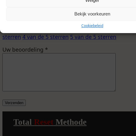
Weiger
E-mail
Bekijk voorkeuren
Uw beoordeling
*
Cookiebeleid
1 van de 5 sterren
2 van de 5 sterren
3 van de 5
sterren
4 van de 5 sterren
5 van de 5 sterren
Uw beoordeling
*
Total
Reset
Methode