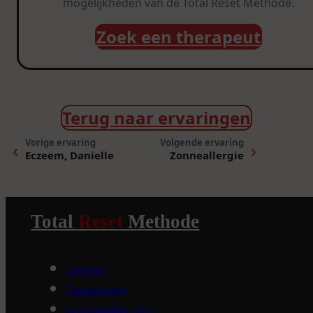
mogelijkheden van de Total Reset Methode.
Zoek een therapeut
Terug naar ervaringen
Vorige ervaring
Volgende ervaring
‹
›
Eczeem, Danielle
Zonneallergie
Total
Reset
Methode
Clienten
Therapeuten
Cookiebeleid (EU)