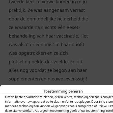
tweede keer te verwelkomen in mijn
praktijk. Ze was aangenaam verrast
door de onmiddellijke helderheid die
ze ervaarde na slechts één Reset-
behandeling van haar vaccinatie. Het
was alsof er een mist in haar hoofd
was opgetrokken en ze zich
plotseling helderder voelde. En dit
alles nog voordat ze begon aan haar
supplementen en nieuwe levensstijl!
Toestemming beheren
Deze kleine wonderen blijven me
Om de beste ervaringen te bieden, gebruiken wij technologieën zoals cookie
verbazen en bevestigen mijn passie
informatie over uw apparaat op te slaan en/of te raadplegen. Door in te st
met deze technologieën kunnen wij gegevens zoals surfgedrag of unieke ID'
voor mijn werk. Het is een voorrecht
deze site verwerken. Als u geen toestemming geeft of uw toestemming intrek